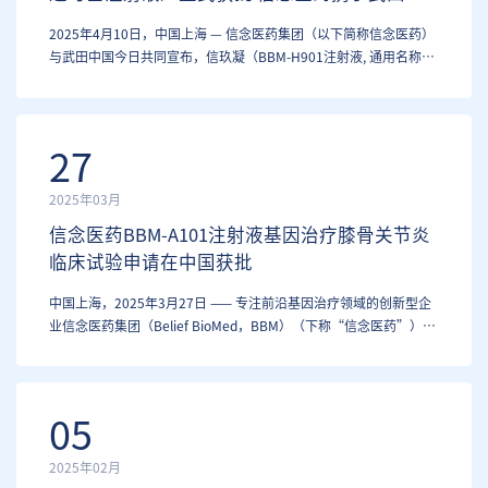
国深化本土合作 开拓血友病治疗领域新格局
2025年4月10日，中国上海 — 信念医药集团（以下简称信念医药）
与武田中国今日共同宣布，信玖凝（BBM-H901注射液, 通用名称：
波哌达可基注射液）已正式获得国家药品监督管理局（NMPA）批
准，用于中重度血友病B（先天性凝血因子IX缺乏症）成年患者的治
疗。
27
2025年03月
信念医药BBM-A101注射液基因治疗膝骨关节炎
临床试验申请在中国获批
中国上海，2025年3月27日 —— 专注前沿基因治疗领域的创新型企
业信念医药集团（Belief BioMed，BBM）（下称“信念医药”）今
日宣布：膝骨关节炎（Knee Osteoarthritis, KOA）基因治疗药物
BBM-A101注射液的临床试验申请（IND）已获国家药品监督管理局
（NMPA）批准。 信念医药联…
05
2025年02月