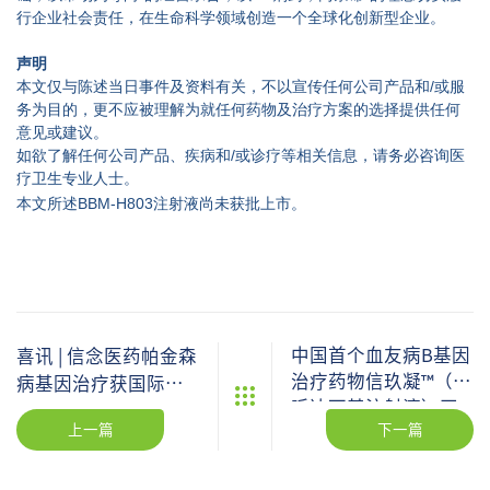
行企业社会责任，在生命科学领域创造一个全球化创新型企业。
声明
本文仅与陈述当日事件及资料有关，不以宣传任何公司产品和/或服
务为目的，更不应被理解为就任何药物及治疗方案的选择提供任何
意见或建议。
如欲了解任何公司产品、疾病和/或诊疗等相关信息，请务必咨询医
疗卫生专业人士。
本文所述BBM-H803注射液尚未获批上市。
中国首个血友病B基因
喜讯 | 信念医药帕金森
治疗药物信玖凝™（波
病基因治疗获国际认
哌达可基注射液）正
可！BBM-P002临床研
上一篇
下一篇
式在澳门获批
究论文在《Nature
Medicine》发表