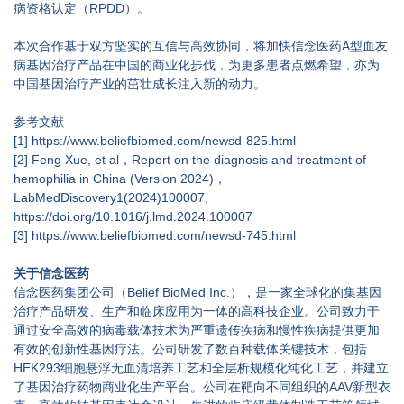
病资格认定（RPDD）。
本次合作基于双方坚实的互信与高效协同，将加快信念医药A型血友
病基因治疗产品在中国的商业化步伐，为更多患者点燃希望，亦为
中国基因治疗产业的茁壮成长注入新的动力。
参考文献
[1] https://www.beliefbiomed.com/newsd-825.html
[2] Feng Xue, et al，Report on the diagnosis and treatment of
hemophilia in China (Version 2024)，
LabMedDiscovery1(2024)100007,
https://doi.org/10.1016/j.lmd.2024.100007
[3] https://www.beliefbiomed.com/newsd-745.html
关于信念医药
信念医药集团公司（Belief BioMed Inc.），是一家全球化的集基因
治疗产品研发、生产和临床应用为一体的高科技企业。公司致力于
通过安全高效的病毒载体技术为严重遗传疾病和慢性疾病提供更加
有效的创新性基因疗法。公司研发了数百种载体关键技术，包括
HEK293细胞悬浮无血清培养工艺和全层析规模化纯化工艺，并建立
了基因治疗药物商业化生产平台。公司在靶向不同组织的AAV新型衣