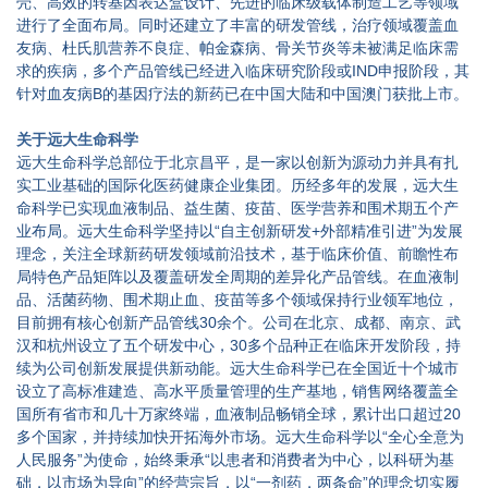
壳、高效的转基因表达盒设计、先进的临床级载体制造工艺等领域
进行了全面布局。同时还建立了丰富的研发管线，治疗领域覆盖血
友病、杜氏肌营养不良症、帕金森病、骨关节炎等未被满足临床需
求的疾病，多个产品管线已经进入临床研究阶段或IND申报阶段，其
针对血友病B的基因疗法的新药已在中国大陆和中国澳门获批上市。
关于远大生命科学
远大生命科学总部位于北京昌平，是一家以创新为源动力并具有扎
实工业基础的国际化医药健康企业集团。历经多年的发展，远大生
命科学已实现血液制品、益生菌、疫苗、医学营养和围术期五个产
业布局。远大生命科学坚持以“自主创新研发+外部精准引进”为发展
理念，关注全球新药研发领域前沿技术，基于临床价值、前瞻性布
局特色产品矩阵以及覆盖研发全周期的差异化产品管线。在血液制
品、活菌药物、围术期止血、疫苗等多个领域保持行业领军地位，
目前拥有核心创新产品管线30余个。公司在北京、成都、南京、武
汉和杭州设立了五个研发中心，30多个品种正在临床开发阶段，持
续为公司创新发展提供新动能。远大生命科学已在全国近十个城市
设立了高标准建造、高水平质量管理的生产基地，销售网络覆盖全
国所有省市和几十万家终端，血液制品畅销全球，累计出口超过20
多个国家，并持续加快开拓海外市场。远大生命科学以“全心全意为
人民服务”为使命，始终秉承“以患者和消费者为中心，以科研为基
础，以市场为导向”的经营宗旨，以“一剂药，两条命”的理念切实履