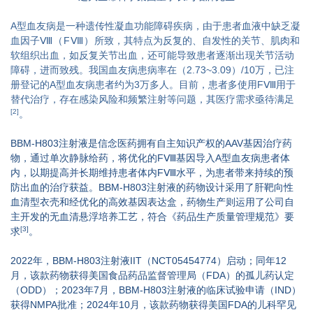
A型血友病是一种遗传性凝血功能障碍疾病，由于患者血液中缺乏凝
血因子
Ⅷ（FⅧ）
所致，其特点为反复的、自发性的关节、肌肉和
软组织出血，如反复关节出血，还可能导致患者逐渐出现关节活动
障碍，进而致残。我国血友病患病率在（2.73~3.09）/10万，已注
册登记的A型血友病患者约为3万多人。目前，患者多使用FⅧ用于
替代治疗，存在感染风险和频繁注射等问题，其医疗需求亟待满足
[2]
。
BBM-H803注射液是信念医药拥有自主知识产权的AAV基因治疗药
物，通过单次静脉给药，将优化的FⅧ基因导入A型血友病患者体
内，以期提高并长期维持患者体内FⅧ水平，为患者带来持续的预
防出血的治疗获益。BBM-H803注射液的药物设计采用了肝靶向性
血清型衣壳和经优化的高效基因表达盒，药物生产则运用了公司自
主开发的无血清悬浮培养工艺，符合《药品生产质量管理规范》要
[3]
求
。
2022年，BBM-H803注射液IIT（NCT05454774）启动；同年12
月，该款药物获得美国食品药品监督管理局（FDA）的孤儿药认定
（ODD）；2023年7月，BBM-H803注射液的临床试验申请（IND）
获得NMPA批准；2024年10月，该款药物获得美国FDA的儿科罕见