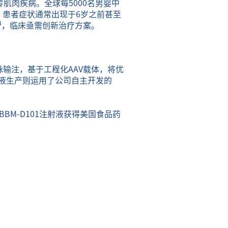
传肌肉疾病。全球每5000名男婴中
。患者症状通常出现于6岁之前甚至
4
，临床亟需创新治疗方案。
脉输注，基于工程化AAV载体，将优
射液生产则运用了公司自主开发的
月，BBM-D101注射液获得美国食品药