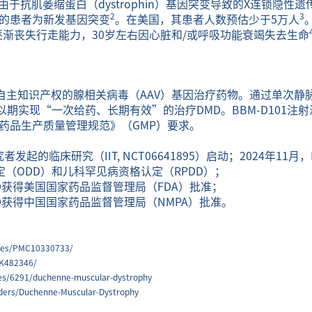
于抗肌萎缩蛋白（dystrophin）基因突变导致的X连锁隐性遗
2
3
%的患者为新发基因突变
。在美国，其患者人数预估少于5万人
岁逐渐丧失行走能力，30岁左右因心脏和/或呼吸功能衰竭失去生命
拥有自主知识产权的腺相关病毒（AAV）基因治疗药物。通过单次静
期实现“一次给药、长期有效”的治疗DMD。BBM-D101注
《药品生产质量管理规范》（GMP）要求。
究者发起的临床研究（IIT, NCT06641895）启动；2024年11
定（ODD）和儿科罕见病资格认定（RPDD）；
液IND获得美国国家药品监督管理局（FDA）批准；
液IND获得中国国家药品监督管理局（NMPA）批准。
icles/PMC10330733/
BK482346/
eases/6291/duchenne-muscular-dystrophy
rders/Duchenne-Muscular-Dystrophy