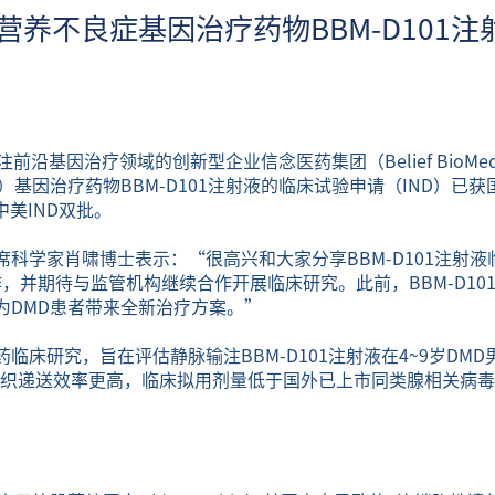
营养不良症基因治疗药物BBM-D101
 专注前沿基因治疗领域的创新型企业信念医药集团（Belief Bio
基因治疗药物BBM-D101注射液的临床试验申请（IND）已获
中美IND双批。
科学家肖啸博士表示：“很高兴和大家分享BBM-D101注射
作，并期待与监管机构继续合作开展临床研究。此前，BBM-D10
为DMD患者带来全新治疗方案。”
床研究，旨在评估静脉输注BBM-D101注射液在4~9岁DMD
组织递送效率更高，临床拟用剂量低于国外已上市同类腺相关病毒